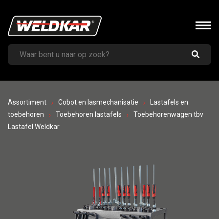
Assortiment
Cobot en lasmechanisatie
Lastafels en
toebehoren
Toebehoren lastafels
Toebehorenwagen tbv
Lastafel Weldkar