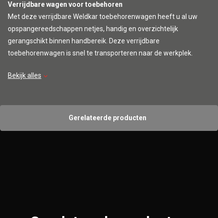
Verrijdbare wagen voor toebehoren
Met deze verrijdbare Weldkar toebehorenwagen heeft u al uw
opspangereedschappen netjes, handig en overzichtelijk
gerangschikt binnen handbereik. Deze verrijdbare
toebehorenwagen is snel te transporteren naar de werkplek.
Bekijk alles
Let op:
De toebehorenwagen wordt geleverd exclusief toebehoren.
Gerelateerde producten
De toebehorenwagen heeft gaten van Ø 28mm.