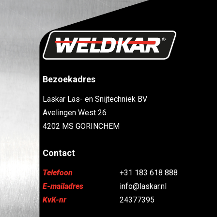
Bezoekadres
Laskar Las- en Snijtechniek BV
Avelingen West 26
4202 MS GORINCHEM
Contact
Telefoon
+31 183 618 888
E-mailadres
info@laskar.nl
KvK-nr
24377395