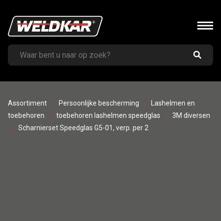
Assortiment
Persoonlijke bescherming
Lashelmen en
toebehoren
toebehoren lashelmen speedglas
3M diversen
Scharnierset Speedglas G5-01, verp. per 2