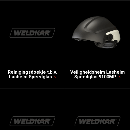
Reinigingsdoekje t.b.v.
Veiligheidshelm Lashelm
Lashelm Speedglas
Speedglas 9100MP