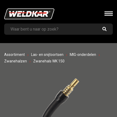
Assortiment
Las- en snijtoortsen
MIG-onderdelen
Zwanehalzen
Zwanehals WK 150