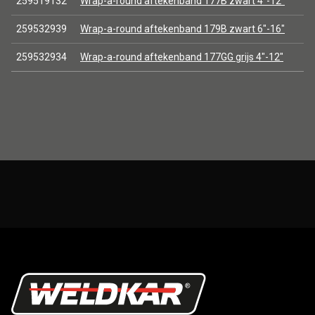
259519132
Wrap-a-round aftekenband 177B zwart 4"-12"
259532939
Wrap-a-round aftekenband 179B zwart 6"-16"
259532934
Wrap-a-round aftekenband 177GG grijs 4"-12"