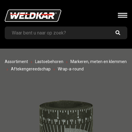
Assortiment
Lastoebehoren
Markeren, meten en klemmen
Aftekengereedschap
Wrap-a-round