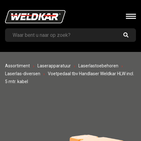
Assortiment
Laserapparatuur
Laserlastoebehoren
Laserlas-diversen
Voetpedaal tbv Handlaser Weldkar HLW incl.
5 mtr. kabel