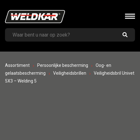
Assortiment
Persoonlijke bescherming
Oog- en
gelaatsbescherming
Veiligheidsbrillen
Veiligheidsbril Univet
5X3 – Welding 5