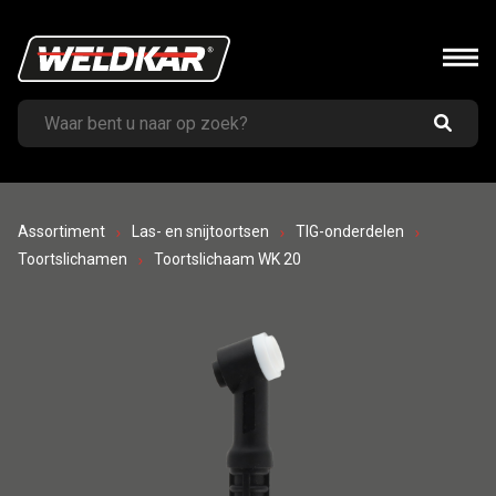
Assortiment
Las- en snijtoortsen
TIG-onderdelen
Toortslichamen
Toortslichaam WK 20