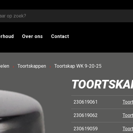
erhoud
Over ons
Contact
elen
Toortskappen
Toortskap WK 9-20-25
TOORTSKAP
230619061
Toor
230619062
Toor
230619059
Toor