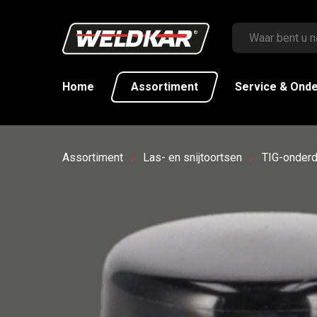
Home
Assortiment
Service & Ond
Assortiment
Las- en snijtoortsen
TIG-onderd