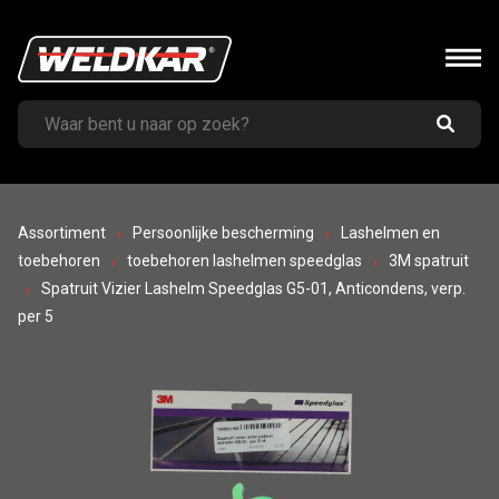
Assortiment
Persoonlijke bescherming
Lashelmen en
toebehoren
toebehoren lashelmen speedglas
3M spatruit
Spatruit Vizier Lashelm Speedglas G5-01, Anticondens, verp.
per 5