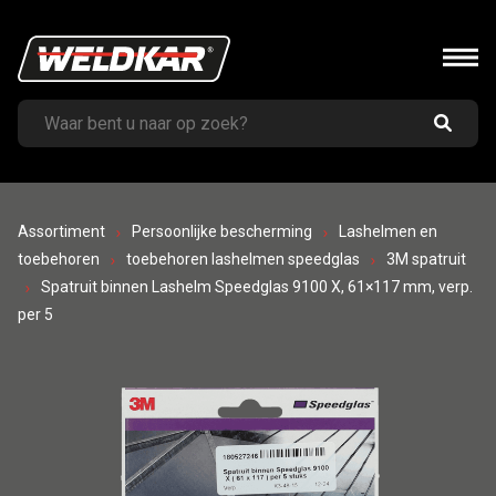
Assortiment
Persoonlijke bescherming
Lashelmen en
toebehoren
toebehoren lashelmen speedglas
3M spatruit
Spatruit binnen Lashelm Speedglas 9100 X, 61×117 mm, verp.
per 5