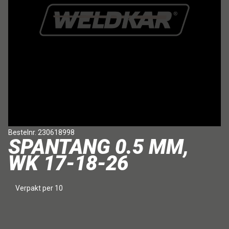
Bestelnr. 230618998
SPANTANG 0.5 MM,
WK 17-18-26
Verpakt per 10