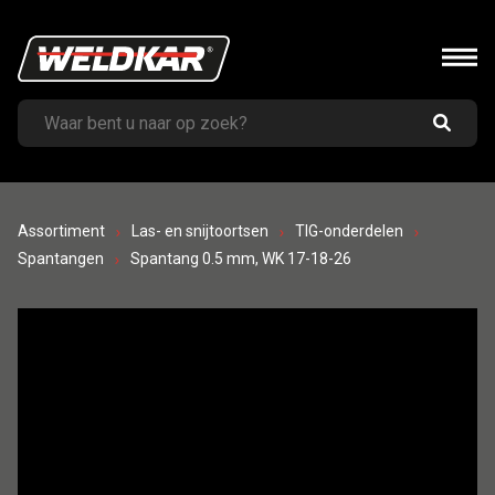
Assortiment
Las- en snijtoortsen
TIG-onderdelen
Spantangen
Spantang 0.5 mm, WK 17-18-26