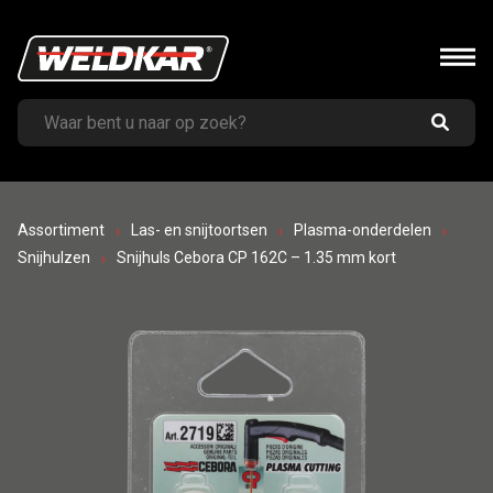
Assortiment
Las- en snijtoortsen
Plasma-onderdelen
Snijhulzen
Snijhuls Cebora CP 162C – 1.35 mm kort