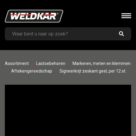
Assortiment
Lastoebehoren
Markeren, meten en klemmen
Aftekengereedschap
Signeerkrijt zeskant geel, per 12 st.