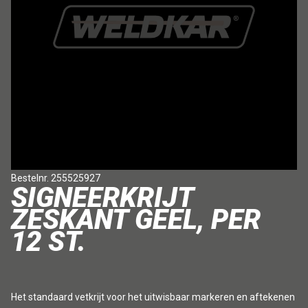
Bestelnr. 255525927
SIGNEERKRIJT
ZESKANT GEEL, PER
12 ST.
Het standaard vetkrijt voor het uitwisbaar markeren en aftekenen