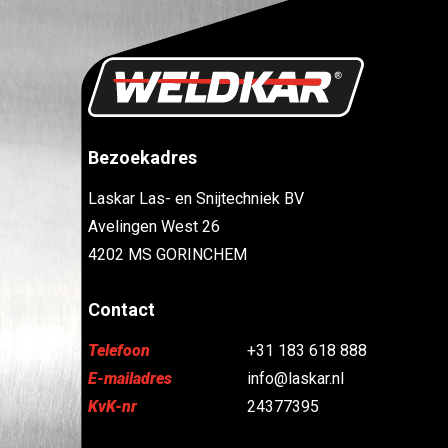
Bezoekadres
Laskar Las- en Snijtechniek BV
Avelingen West 26
4202 MS GORINCHEM
Contact
Telefoon
+31 183 618 888
E-mailadres
info@laskar.nl
KvK-nr
24377395