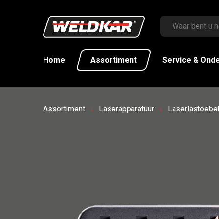
Home
Assortiment
Service & Ond
Assortiment
Laserapparatuur
Laserlastoebe