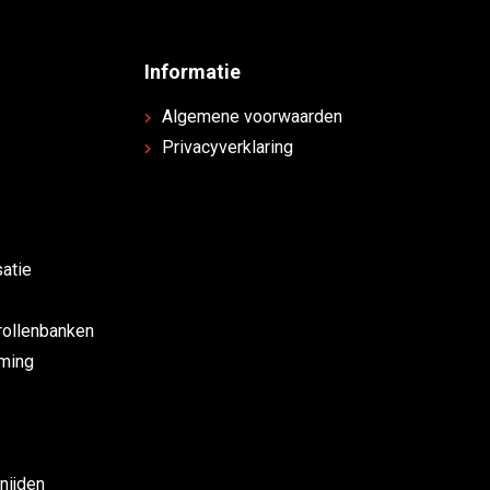
Informatie
Algemene voorwaarden
Privacyverklaring
atie
rollenbanken
rming
nijden