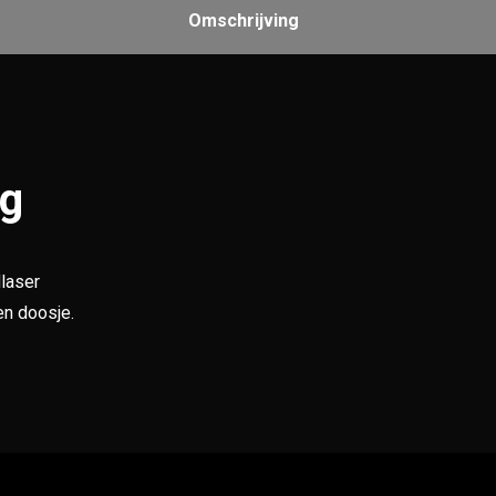
Omschrijving
ng
laser
n doosje.