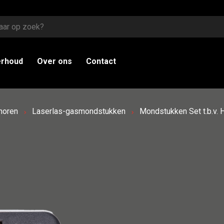
erhoud
Over ons
Contact
horen
Laserlas-gasmondstukken
Mondstukken Set t.b.v.