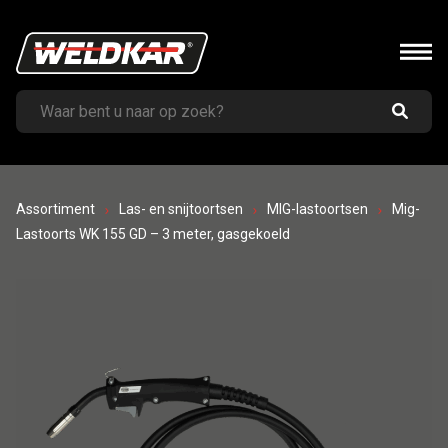
Assortiment
Las- en snijtoortsen
MIG-lastoortsen
Mig-
Lastoorts WK 155 GD – 3 meter, gasgekoeld