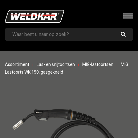
Assortiment
Las- en snijtoortsen
MIG-lastoortsen
MIG
Lastoorts WK 150, gasgekoeld