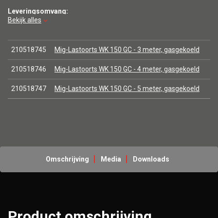
Leveringsomvang:
Bekijk alles
Mig Lastoorts WK 150GC 3 meter gasgekoeld
210518745
Mig-Lastoorts WK 150 GC - 3 meter, gasgekoeld
210518746
Mig-Lastoorts WK 150 GC - 4 meter, gasgekoeld
210518747
Mig-Lastoorts WK 150 GC - 5 meter, gasgekoeld
Omschrijving
Media
Downloads
Product omschrijving