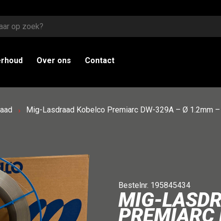
erhoud
Over ons
Contact
raad
Mig-Lasdraad Kobelco Premiarc DW-329A – Ø 1.2mm –
Bestelnr. 195845434
MIG-LASD
PREMIARC 