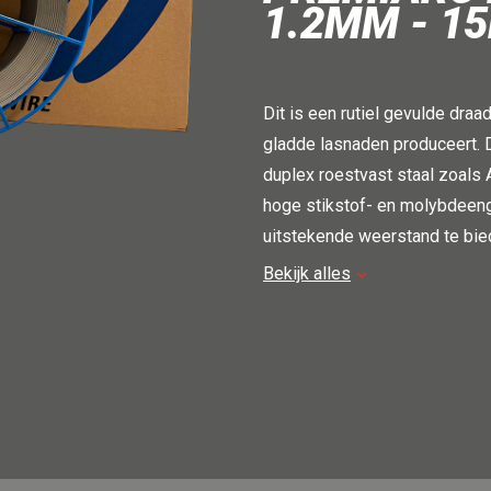
1.2MM - 1
Dit is een rutiel gevulde draa
gladde lasnaden produceert. 
duplex roestvast staal zoals 
hoge stikstof- en molybdeenge
uitstekende weerstand te bied
Bekijk alles
Let op: prijs per kg