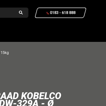
0183 - 618 888
 15kg
RAAD KOBELCO
DW-329A - Ø