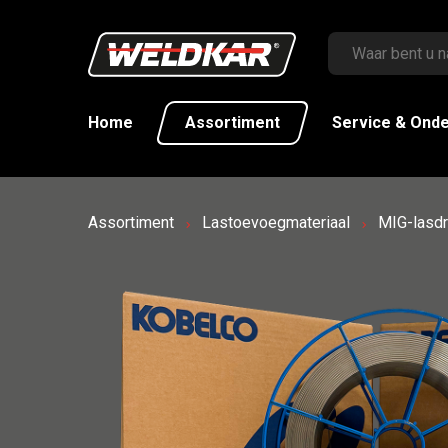
Home
Assortiment
Service & Ond
Assortiment
Lastoevoegmateriaal
MIG-lasd