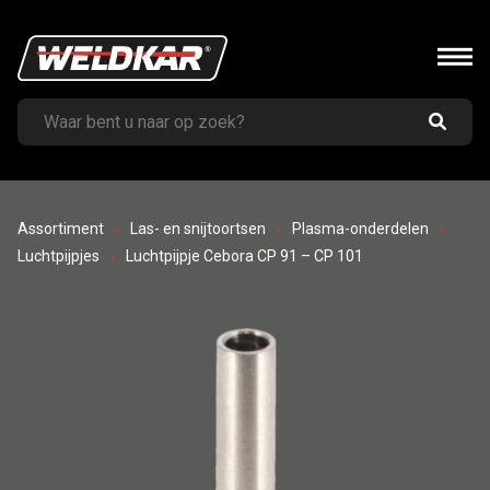
Assortiment
Las- en snijtoortsen
Plasma-onderdelen
Luchtpijpjes
Luchtpijpje Cebora CP 91 – CP 101