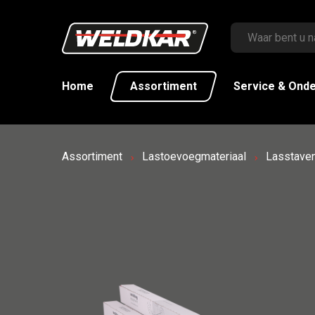
Home
Assortiment
Service & Ond
Assortiment
Lastoevoegmateriaal
Lasstaven