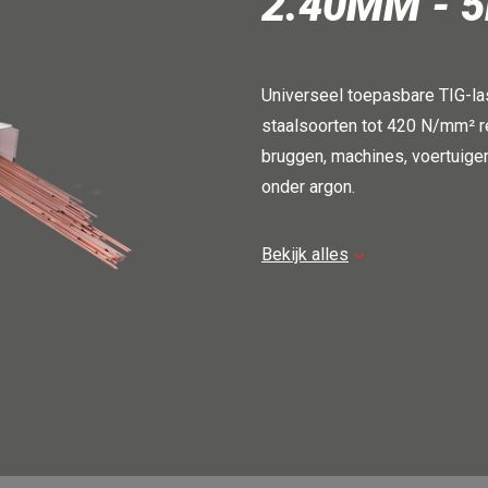
2.40MM - 
Universeel toepasbare TIG-la
staalsoorten tot 420 N/mm² re
bruggen, machines, voertuige
onder argon.
Let op: prijs per kg
Bekijk alles