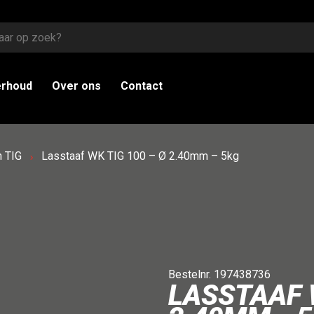
erhoud
Over ons
Contact
 TIG
Lasstaaf WK TIG 100 – Ø 2.40mm – 5kg
Bestelnr. 197438736
LASSTAAF W