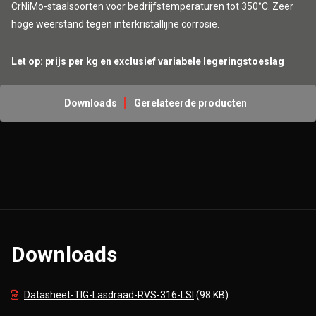
CrNiMo-staalsoorten voor bedrijfstemperaturen tot 350°C. Zeer
hoge weerstand tegen interkristallijne corrosie.
Let op: prijs per kg en exclusief variabele legeringstoeslag
Downloads
Gerelateerde producten
Downloads
Datasheet-TIG-Lasdraad-RVS-316-LSI
(98 KB)