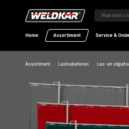
Home
Assortiment
Service & Ond
Assortiment
Lastoebehoren
Las- en slijpaf