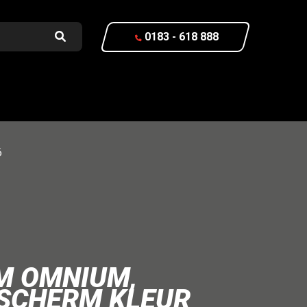
0183 - 618 888
6
M OMNIUM,
 SCHERM KLEUR