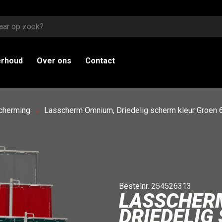
erhoud
Over ons
Contact
scherming
Lasscherm Omnium, Driedelig scherm kleur Groen 
Bestelnr. 254526313
LASSCHER
DRIEDELIG