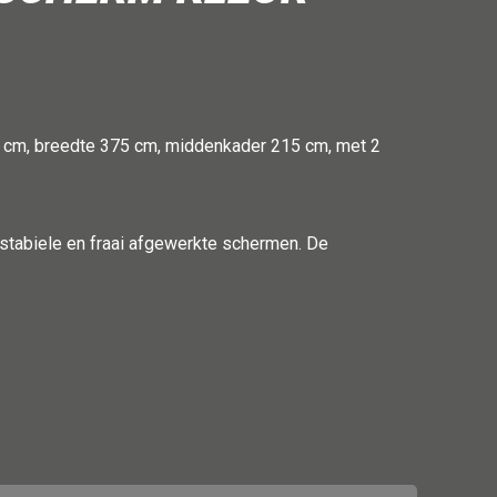
0 cm, breedte 375 cm, middenkader 215 cm, met 2
tabiele en fraai afgewerkte schermen. De
de buis (30 x 2 mm) en vierkante buis (40 x 30 x 2
een grijze poedercoating RAL 7035. De Omnium
everbaar in verschillende uitvoeringen.