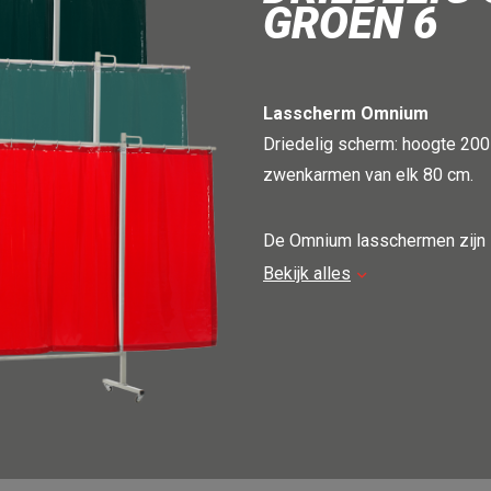
GROEN 6
Lasscherm Omnium
Driedelig scherm: hoogte 20
zwenkarmen van elk 80 cm.
De Omnium lasschermen zijn s
schermen zijn gemaakt uit ron
Bekijk alles
mm) en worden afgewerkt in 
schermen zijn verrijdbaar en l