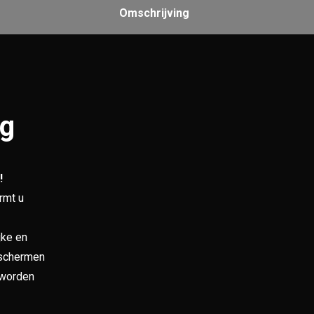
Omschrijving
ng
!
rmt u
jke en
asschermen
 worden