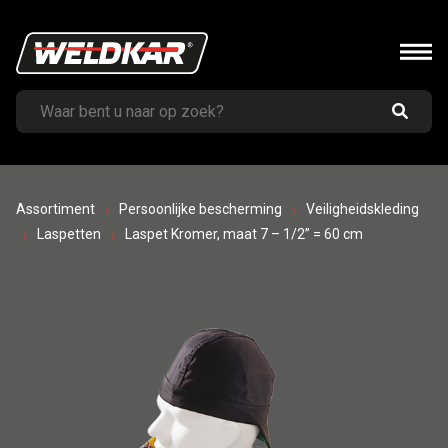
Assortiment
Persoonlijke bescherming
Veiligheidskleding
Laspetten
Laspet Kromer, maat 7 – 1/2” = 60 cm