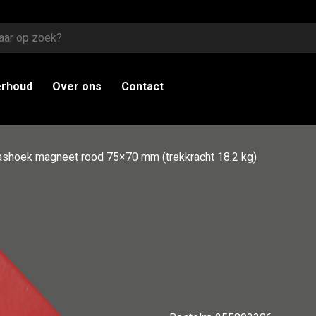
erhoud
Over ons
Contact
shoek magneet rood 75×70 mm (trekkracht 18.2 kg)