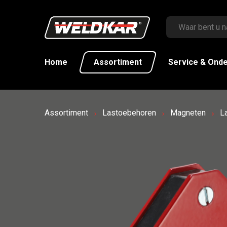
Home
Assortiment
Service & Ond
Assortiment
Lastoebehoren
Magneten
La