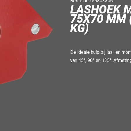
Bestelnr. 255803306
LASHOEK 
75X70 MM 
KG)
De ideale hulp bij las- en m
van 45°, 90° en 135°. Afmetin