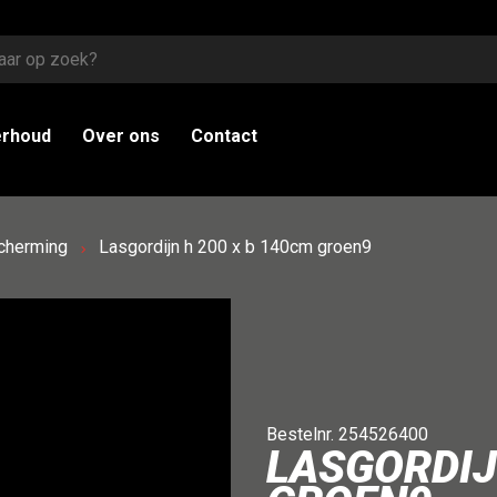
erhoud
Over ons
Contact
scherming
Lasgordijn h 200 x b 140cm groen9
Bestelnr. 254526400
LASGORDIJ