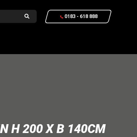
0183 - 618 888
N H 200 X B 140CM