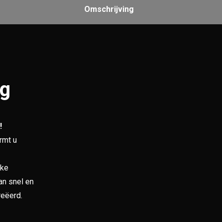
Omschrijving
ng
!
rmt u
jke
an snel en
reëerd.