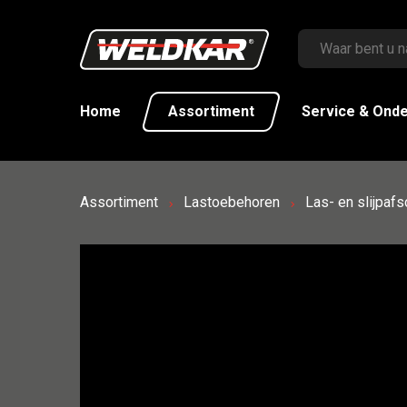
Home
Assortiment
Service & Ond
Assortiment
Lastoebehoren
Las- en slijpaf