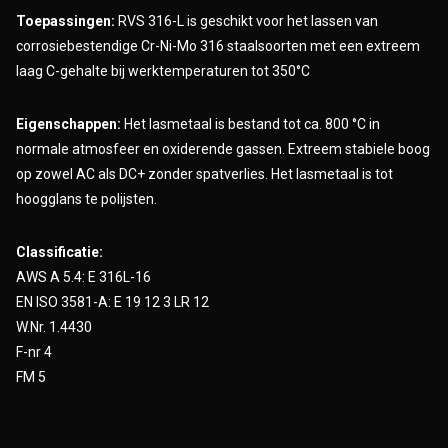
Toepassingen:
RVS 316-L is geschikt voor het lassen van
corrosiebestendige Cr-Ni-Mo 316 staalsoorten met een extreem
laag C-gehalte bij werktemperaturen tot 350°C
Eigenschappen:
Het lasmetaal is bestand tot ca. 800 °C in
normale atmosfeer en oxiderende gassen. Extreem stabiele boog
op zowel AC als DC+ zonder spatverlies. Het lasmetaal is tot
hoogglans te polijsten.
Classificatie:
AWS A 5.4: E 316L-16
EN ISO 3581-A: E 19 12 3 LR 12
W.Nr. 1.4430
F-nr 4
FM 5