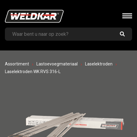
Assortiment
Lastoevoegmateriaal
Laselektroden
Laselektroden WK RVS 316-L