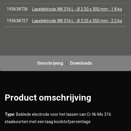
193638726
Laselektrode WK 316 L - Ø 2.50 x 300 mm - 1.8 kg
193638727
Laselektrode WK 316 L - Ø 3.25 x 350 mm - 2.2 kg
Omschrijving
Downloads
Product omschrijving
Type:
Beklede electrode voor het lassen van Cr-Ni-Mo 316
staalsoorten met een laag koolstofpercentage