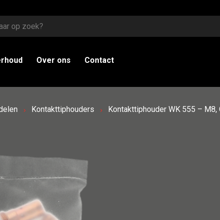
erhoud
Over ons
Contact
delen
Kontakttiphouders
Kontakttiphouder WK 555 – M8, 