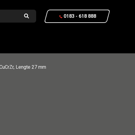
0183 - 618 888
CuCrZr, Lengte 27 mm