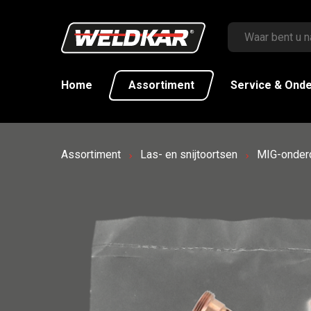
Home
Assortiment
Service & Ond
Assortiment
Las- en snijtoortsen
MIG-onder