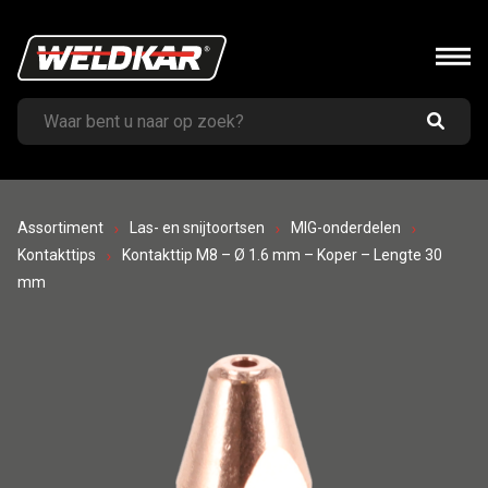
Assortiment
Las- en snijtoortsen
MIG-onderdelen
Kontakttips
Kontakttip M8 – Ø 1.6 mm – Koper – Lengte 30
mm