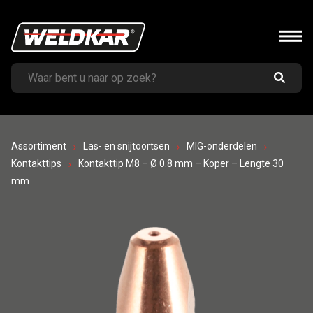
Assortiment
Las- en snijtoortsen
MIG-onderdelen
Kontakttips
Kontakttip M8 – Ø 0.8 mm – Koper – Lengte 30
mm