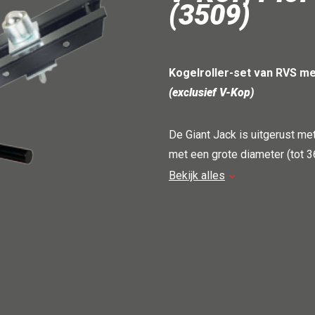
(3509)
Kogelroller-set van RVS me
(exclusief V-Kop)
De Giant Jack is uitgerust me
met een grote diameter (tot 
opties.
Bekijk alles