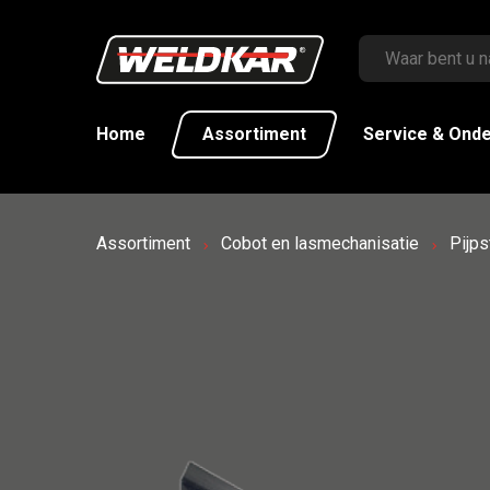
Home
Assortiment
Service & Ond
Assortiment
Cobot en lasmechanisatie
Pijp