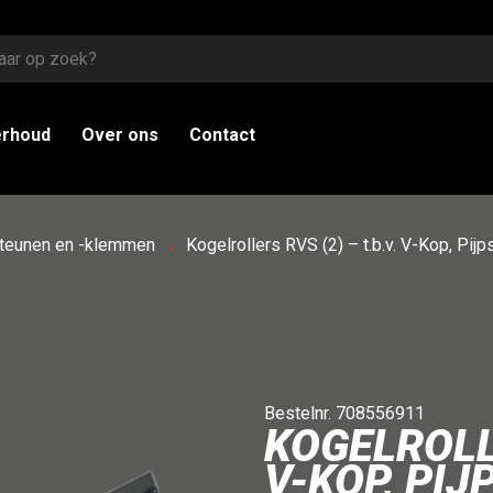
erhoud
Over ons
Contact
steunen en -klemmen
Kogelrollers RVS (2) – t.b.v. V-Kop, Pij
Bestelnr. 708556911
KOGELROLLE
V-KOP, PI