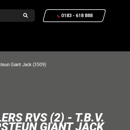
0183 - 618 888
psteun Giant Jack (3509)
RS RVS (2) - T.B.V.
JPSTEUN GIANT JACK