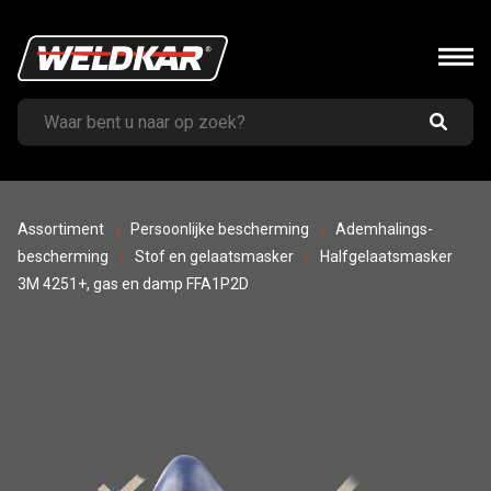
Assortiment
Persoonlijke bescherming
Ademhalings-
bescherming
Stof en gelaatsmasker
Halfgelaatsmasker
3M 4251+, gas en damp FFA1P2D