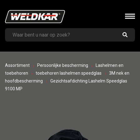
Assortiment
Persoonlijke bescherming
Lashelmen en
toebehoren
toebehoren lashelmen speedglas
3M nek en
hoofdbescherming
Gezichtsafdichting Lashelm Speedglas
9100 MP