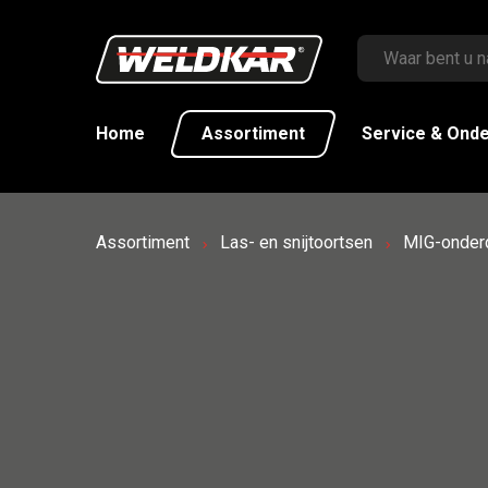
Home
Assortiment
Service & Ond
Assortiment
Las- en snijtoortsen
MIG-onder