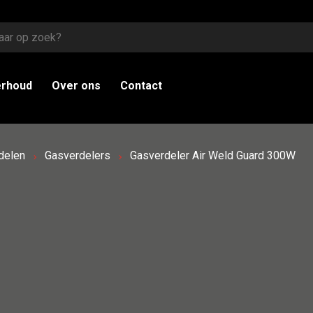
erhoud
Over ons
Contact
delen
Gasverdelers
Gasverdeler Air Weld Guard 300W