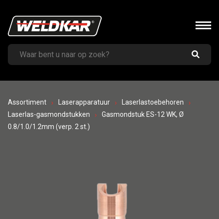
Assortiment
Laserapparatuur
Laserlastoebehoren
Laserlas-gasmondstukken
Gasmondstuk ES-12 WK, Ø
0.8/1.0/1.2mm (verp. 2 st.)