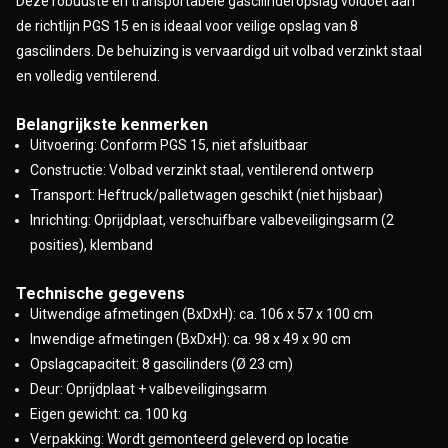
Deze robuuste en transportabele gascilinderopslag voldoet aan
Direct inzetbaar – gemonteerd geleverd
de richtlijn PGS 15 en is ideaal voor veilige opslag van 8
gascilinders. De behuizing is vervaardigd uit volbad verzinkt staal
en volledig ventilerend.
Belangrijkste kenmerken
Uitvoering: Conform PGS 15, niet afsluitbaar
Constructie: Volbad verzinkt staal, ventilerend ontwerp
Transport: Heftruck/palletwagen geschikt (niet hijsbaar)
Inrichting: Oprijdplaat, verschuifbare valbeveiligingsarm (2
posities), klemband
Technische gegevens
Uitwendige afmetingen (BxDxH): ca. 106 x 57 x 100 cm
Inwendige afmetingen (BxDxH): ca. 98 x 49 x 90 cm
Opslagcapaciteit: 8 gascilinders (Ø 23 cm)
Deur: Oprijdplaat + valbeveiligingsarm
Eigen gewicht: ca. 100 kg
Verpakking: Wordt gemonteerd geleverd op locatie