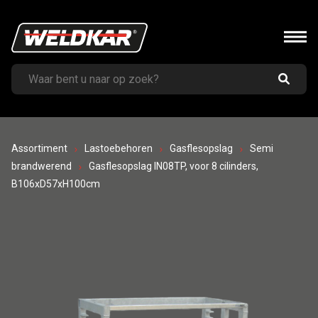
Assortiment
Lastoebehoren
Gasflesopslag
Semi
brandwerend
Gasflesopslag IN08TP, voor 8 cilinders,
B106xD57xH100cm