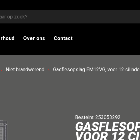
erhoud
Over ons
Contact
Niet brandwerend
Gasflesopslag EM12VG, voor 12 cilin
Bestelnr. 253053292
GASFLESOP
VOOR 12 CI