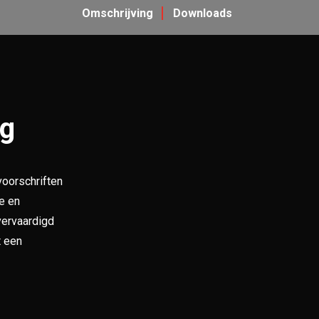
Voldoet aan richtlijn PG
Omschrijving
Downloads
Duurzaam en onderhouds
Veilig afsluitbaar met h
Extra opslagcapaciteit 
Modulair geleverd – ee
ng
oorschriften
me en
vervaardigd
t een