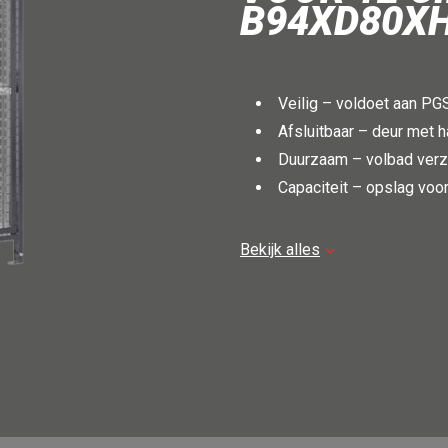
B94XD80X
Veilig – voldoet aan PGS 
Afsluitbaar – deur met 
Duurzaam – volbad verzi
Capaciteit – opslag voo
De kast is voorzien van een 
Bekijk alles
mogelijkheid voor het plaatse
is de opslagcapaciteit verdu
geplaatst.
Voordelen voor de gebruik