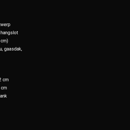
ntwerp
 hangslot
 cm)
u, gaasdak,
72 cm
3 cm
tank