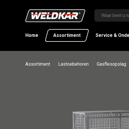
Home
Assortiment
Service & Ond
Assortiment
Lastoebehoren
Gasflesopslag