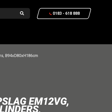
0183 - 618 888
ders, B94xD80xH186cm
SLAG EM12VG,
LINDERS,