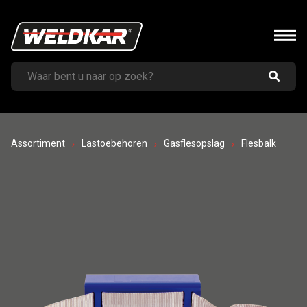
Assortiment
Lastoebehoren
Gasflesopslag
Flesbalk