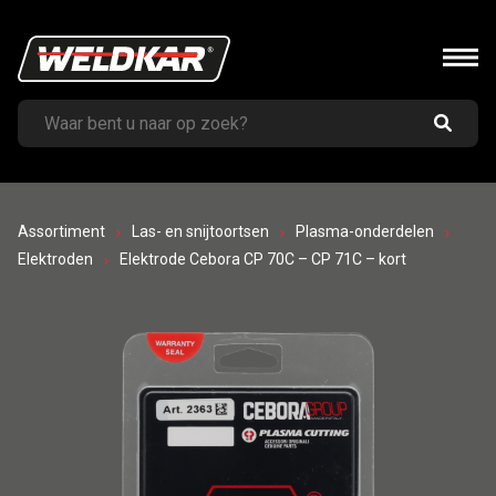
Assortiment
Las- en snijtoortsen
Plasma-onderdelen
Elektroden
Elektrode Cebora CP 70C – CP 71C – kort