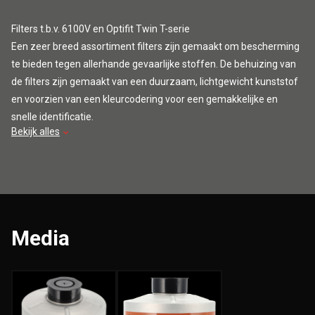
Filters t.b.v. 6100V en Optifit Twin T-serie
Een zeer breed assortiment filters zijn gemaakt om bescherming
te bieden tegen allerhande gevaarlijke stoffen. De behuizing van
de filters zijn gemaakt van een duurzaam, lichtgewicht kunststof
en voorzien van een kleurcodering voor een gemakkelijke en
snelle identificatie.
Bekijk alles
Media