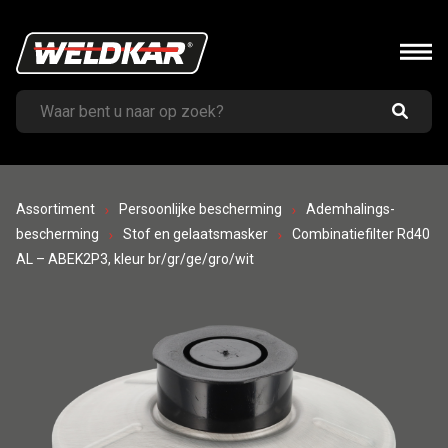
Assortiment
Persoonlijke bescherming
Ademhalings-
bescherming
Stof en gelaatsmasker
Combinatiefilter Rd40
AL – ABEK2P3, kleur br/gr/ge/gro/wit