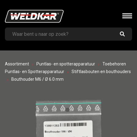
Assortiment
Puntlas- en spotterapparatuur
Toebehoren
Puntlas- en Spotterapparatuur
Stiftlasbouten en bouthouders
Bouthouder M6 / Ø 6.0 mm