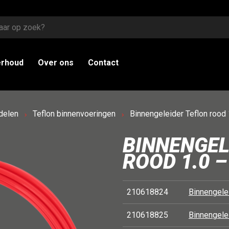
erhoud
Over ons
Contact
delen
Teflon binnenvoeringen
Binnengeleider Teflon rood 
BINNENGEL
ROOD 1.0 –
210618824
Binnengelei
210618825
Binnengelei