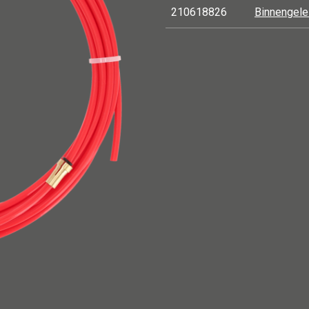
210618826
Binnengelei