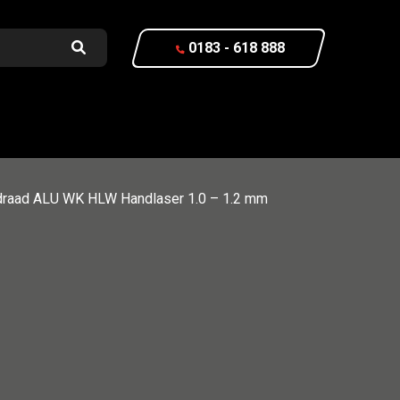
0183 - 618 888
draad ALU WK HLW Handlaser 1.0 – 1.2 mm