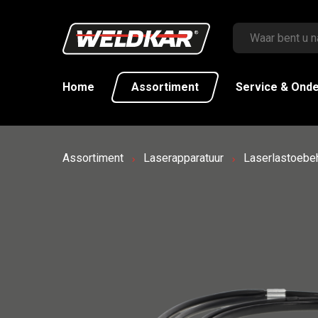
Home
Assortiment
Service & Ond
Assortiment
Laserapparatuur
Laserlastoebe