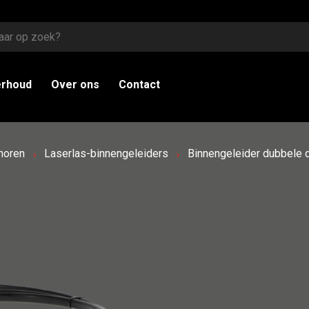
erhoud
Over ons
Contact
horen
Laserlas-binnengeleiders
Binnengeleider dubbele 