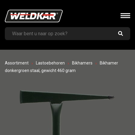
Assortiment
Lastoebehoren
Bikhamers
Bikhamer
donkergroen staal, gewicht 460 gram