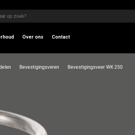
erhoud
Over ons
Contact
delen
Bevestigingsveren
Bevestigingsveer WK 250