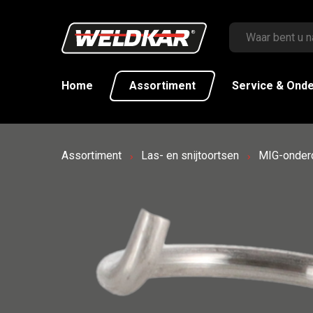
Home
Assortiment
Service & Ond
Assortiment
Las- en snijtoortsen
MIG-onder