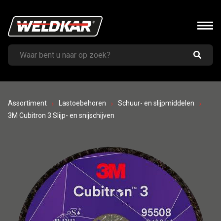
Assortiment
Lastoebehoren
Schuur- en slijpmiddelen
3M Cubitron 3 Slijp- en snijschijven