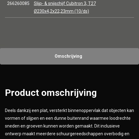
266260085
Slijp- & snijschijf Cubitron 3, T27
Ø230x4,2x22,23mm (10/ds)
Omschrijving
Product omschrijving
Deels dankzij een plat, versterkt binnenoppervlak dat objecten kan
vormen of slijpen en een dunne buitenrand waarmee loodrechte
sneden en groeven kunnen worden gemaakt. Dit inclusieve
ontwerp maakt meerdere schuurgereedschappen overbodig en