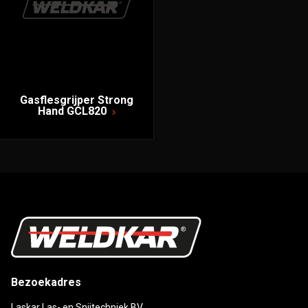
Gasflesgrijper Strong
Hand GCL820
Bezoekadres
Laskar Las- en Snijtechniek BV