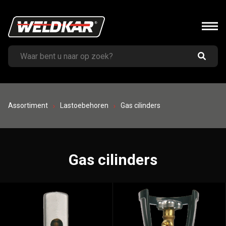
Assortiment
Lastoebehoren
Gas cilinders
Gas cilinders