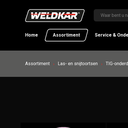
Home
Assortiment
Service & Ond
Assortiment
Las- en snijtoortsen
TIG-onderd