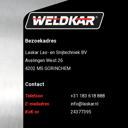
Bezoekadres
Laskar Las- en Snijtechniek BV
Avelingen West 26
4202 MS GORINCHEM
Contact
Telefoon
+31 183 618 888
E-mailadres
info@laskar.nl
KvK-nr
24377395