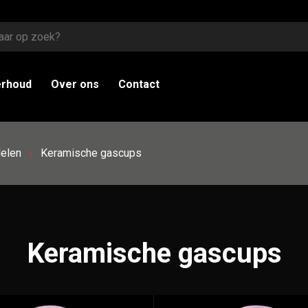
erhoud
Over ons
Contact
elen
Keramische gascups
Keramische gascups