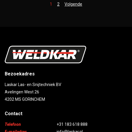
1
2
Volgende
Bezoekadres
Laskar Las- en Snijtechniek BV
Avelingen West 26
4202 MS GORINCHEM
Contact
Telefoon
+31 183 618 888
E-mailadres
info@laskar.nl